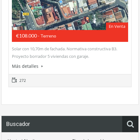
En Venta
€108.000
- Terreno
Solar con 10,70m de fachada. Normativa constructiva B3.
Proyecto borrador 5 viviendas con garaje.
Más detalles
272
Buscador